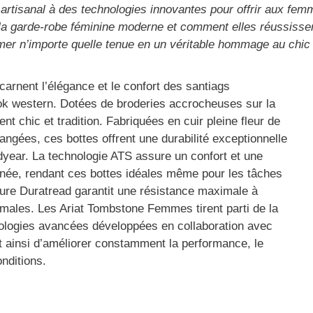
 artisanal à des technologies innovantes pour offrir aux femme
a garde-robe féminine moderne et comment elles réussissent
ormer n’importe quelle tenue en un véritable hommage au chi
rnent l’élégance et le confort des santiags
ook western. Dotées de broderies accrocheuses sur la
ient chic et tradition. Fabriquées en cuir pleine fleur de
rangées, ces bottes offrent une durabilité exceptionnelle
odyear. La technologie ATS assure un confort et une
ournée, rendant ces bottes idéales même pour les tâches
eure Duratread garantit une résistance maximale à
optimales. Les Ariat Tombstone Femmes tirent parti de la
nologies avancées développées en collaboration avec
 ainsi d’améliorer constamment la performance, le
onditions.