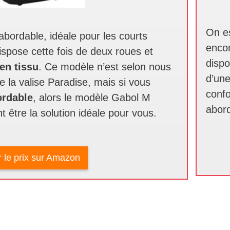
On es
 abordable, idéale pour les courts
encor
ispose cette fois de deux roues et
dispo
en tissu
. Ce modèle n’est selon nous
d’un
e la valise Paradise, mais si vous
confo
ordable
, alors le modèle Gabol M
abord
 être la solution idéale pour vous.
r le prix sur Amazon