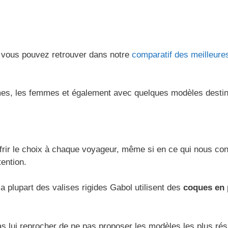
 vous pouvez retrouver dans notre
comparatif des meilleur
s, les femmes et également avec quelques modèles destinés
frir le choix à chaque voyageur, même si en ce qui nous con
tention.
 plupart des valises rigides Gabol utilisent des
coques en 
 lui reprocher de ne pas proposer les modèles les plus ré