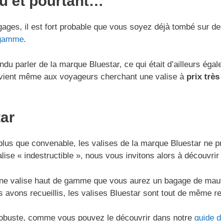
u et pourtant…
gages, il est fort probable que vous soyez déjà tombé sur
e gamme
.
endu parler de la marque Bluestar, ce qui était d’ailleurs 
 convient même aux voyageurs cherchant une valise à
prix trè
tar
t plus que convenable, les valises de la marque Bluestar n
ise « indestructible », nous vous invitons alors à découvrir
 valise haut de gamme que vous aurez un bagage de mauvaise
 avons recueillis, les valises Bluestar sont tout de même r
s robuste, comme vous pouvez le découvrir dans notre
guide 