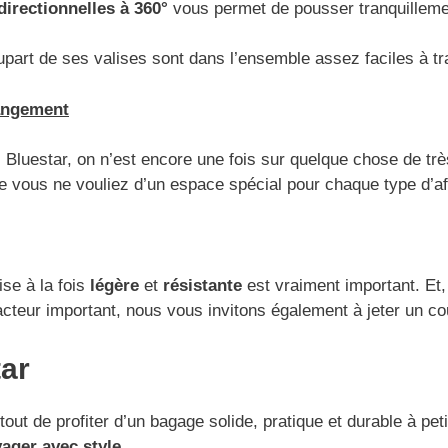
directionnelles à 360°
vous permet de pousser tranquillement
upart de ses valises sont dans l’ensemble assez faciles à tra
angement
Bluestar, on n’est encore une fois sur quelque chose de très
 vous ne vouliez d’un espace spécial pour chaque type d’aff
ise à la fois
légère
et
résistante
est vraiment important. Et
facteur important, nous vous invitons également à jeter un c
tar
out de profiter d’un bagage solide, pratique et durable à pe
ager avec style
.