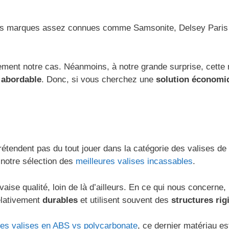
 des marques assez connues comme Samsonite, Delsey Paris 
également notre cas. Néanmoins, à notre grande surprise, c
s abordable
. Donc, si vous cherchez une
solution économi
e prétendent pas du tout jouer dans la catégorie des valis
 notre sélection des
meilleures valises incassables
.
 qualité, loin de là d’ailleurs. En ce qui nous concerne, p
elativement
durables
et utilisent souvent des
structures ri
des valises en ABS vs polycarbonate
, ce dernier matériau e