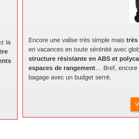
Encore une valise très simple mais
très
z la
en vacances en toute sérénité avec glo
ère
structure résistante en ABS et polyc
ents
espaces de rangement
… Bref, encore 
bagage avec un budget serré.
V