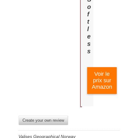
o
f
t
l
e
s
s
Voir le
prix sur
Amazon
Create your own review
Valises Geographical Norway