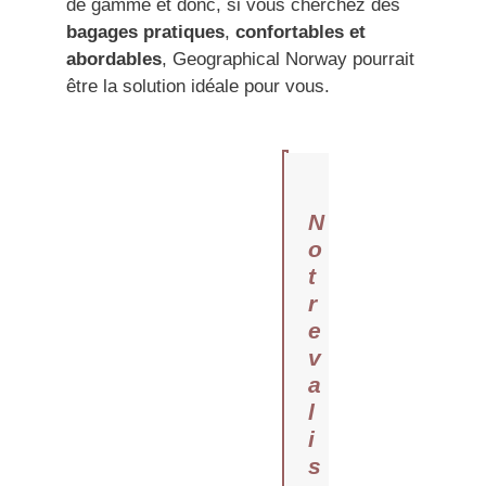
de gamme et donc, si vous cherchez des
bagages pratiques
,
confortables
et
abordables
, Geographical Norway pourrait
être la solution idéale pour vous.
N
o
t
r
e
v
a
l
i
s